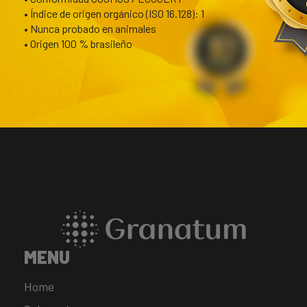
• Índice de origen orgánico (ISO 16.128): 1
• Nunca probado en animales
• Origen 100 % brasileño
MENU
Home