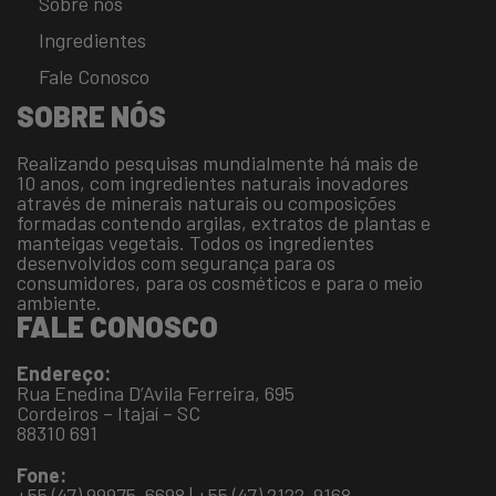
Sobre nós
Ingredientes
Fale Conosco
SOBRE NÓS
Realizando pesquisas mundialmente há mais de
10 anos, com ingredientes naturais inovadores
através de minerais naturais ou composições
formadas contendo argilas, extratos de plantas e
manteigas vegetais. Todos os ingredientes
desenvolvidos com segurança para os
consumidores, para os cosméticos e para o meio
ambiente.
FALE CONOSCO
Endereço:
Rua Enedina D’Avila Ferreira, 695
Cordeiros – Itajaí – SC
88310 691
Fone:
+55 (47) 99975-6698 | +55 (47) 2122-9168